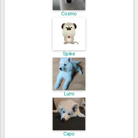
Cosmo
Spike
Lumi
Capo