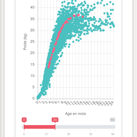
0
24
69
0
17
35
52
69