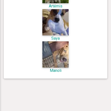
Artémis
Saya
Manoli