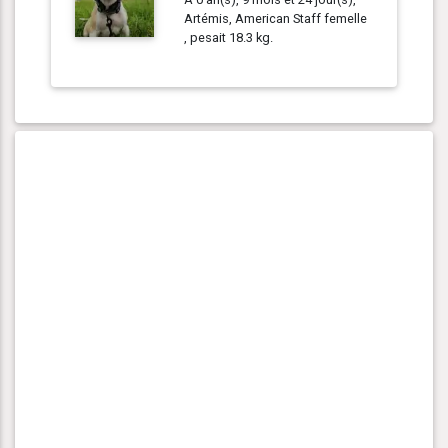
Artémis, American Staff femelle
, pesait 18.3 kg.