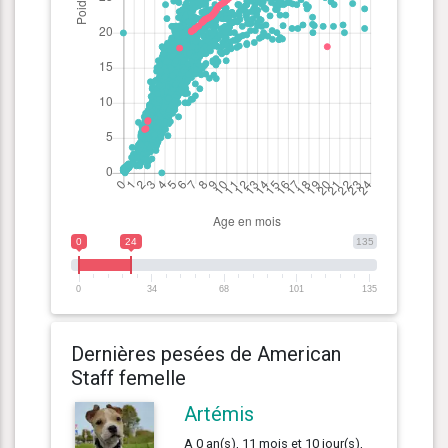
0
24
135
0
34
68
101
135
Dernières pesées de American
Staff femelle
Artémis
A 0 an(s), 11 mois et 10 jour(s),