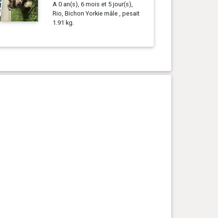
A 0 an(s), 6 mois et 5 jour(s),
Rio, Bichon Yorkie mâle , pesait
1.91 kg.