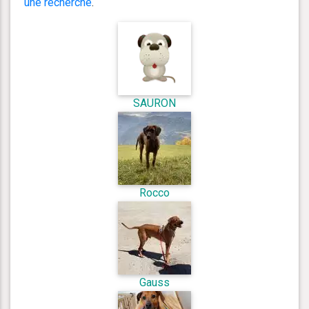
une recherche
.
SAURON
Rocco
Gauss