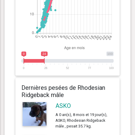
0
24
103
0
26
52
77
103
Dernières pesées de Rhodesian
Ridgeback mâle
ASKO
A 0 an(s), 8 mois et 19 jour(s),
ASKO, Rhodesian Ridgeback
mâle , pesait 35.7 kg.