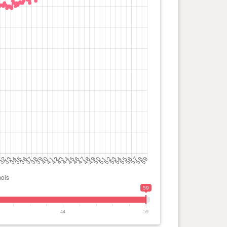
59
44
59