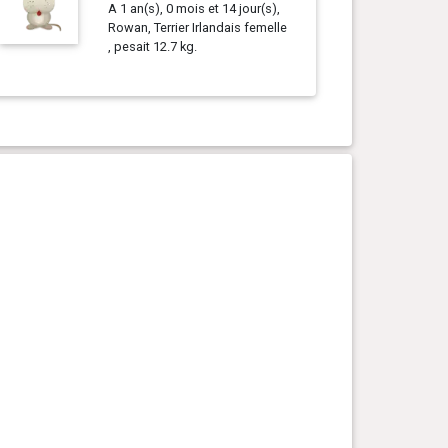
A 1 an(s), 0 mois et 14 jour(s),
Rowan, Terrier Irlandais femelle
, pesait 12.7 kg.