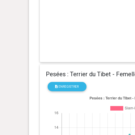
0 an(s), 5 mois et 9 jour(s)
7.1 kg
0 an(s), 4 mois et 21 jour(s)
6.7 kg
0 an(s), 4 mois et 4 jour(s)
6.1 kg
0 an(s), 3 mois et 25 jour(s)
5.6 kg
Pesées : Terrier du Tibet - Femell
0 an(s), 3 mois et 12 jour(s)
5 kg
ENREGISTRER
0 an(s), 3 mois et 4 jour(s)
4.4 kg