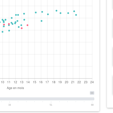
68
34
51
68