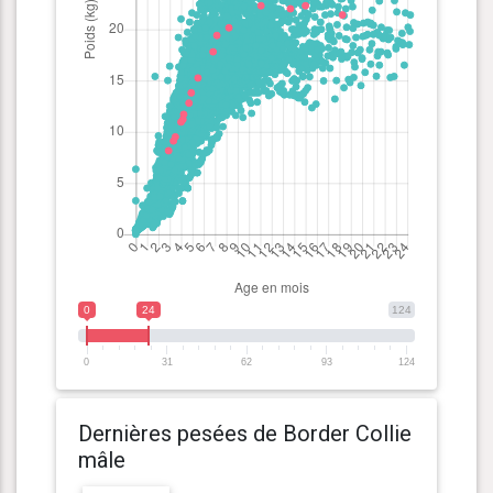
0
24
124
0
31
62
93
124
Dernières pesées de Border Collie
mâle