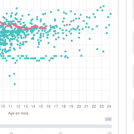
188
94
141
188