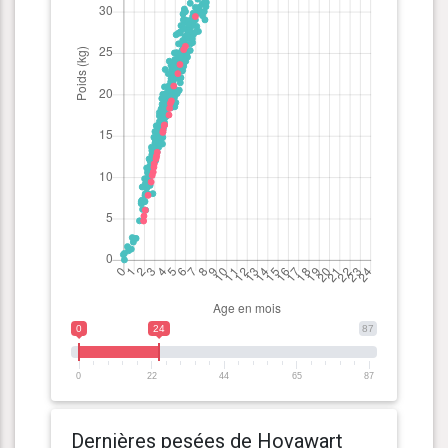
0
24
87
0
22
44
65
87
Dernières pesées de Hovawart