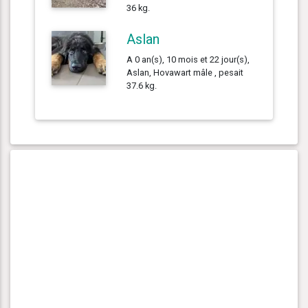
36 kg.
Aslan
A 0 an(s), 10 mois et 22 jour(s),
Aslan, Hovawart mâle , pesait
37.6 kg.