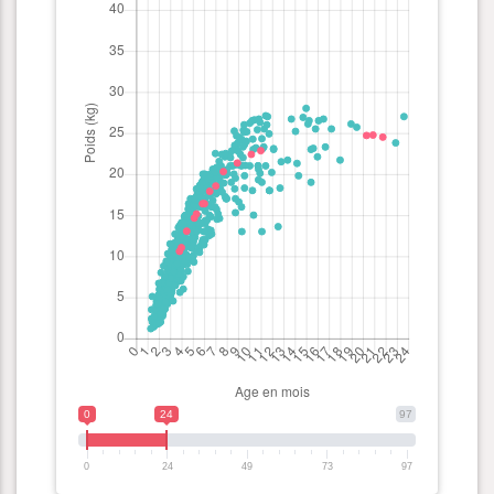
0
24
97
0
24
49
73
97