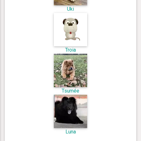
Uki
Troia
Tsumée
Luna