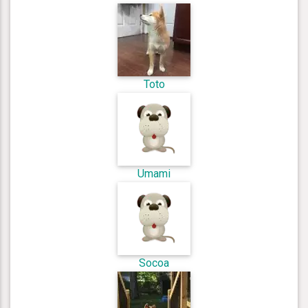
Toto
Umami
Socoa