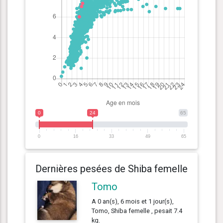
0
24
65
0
16
33
49
65
Dernières pesées de Shiba femelle
Tomo
A 0 an(s), 6 mois et 1 jour(s),
Tomo, Shiba femelle , pesait 7.4
kg.