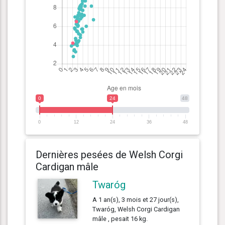
0
24
48
0
12
24
36
48
Dernières pesées de Welsh Corgi
Cardigan mâle
Twaróg
A 1 an(s), 3 mois et 27 jour(s),
Twaróg, Welsh Corgi Cardigan
mâle , pesait 16 kg.