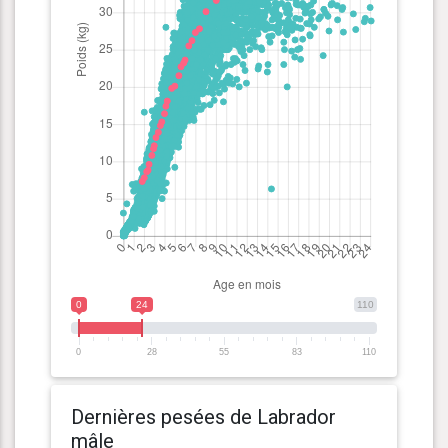
0
24
110
0
28
55
83
110
Dernières pesées de Labrador
mâle