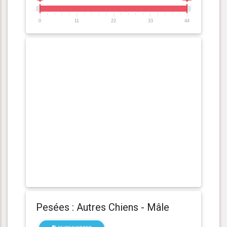
0
11
22
33
44
Pesées : Autres Chiens - Mâle