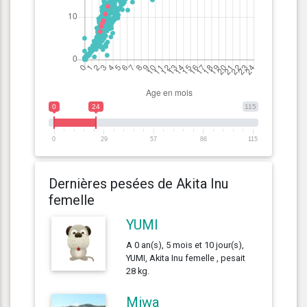
0
24
115
0
29
57
86
115
Dernières pesées de Akita Inu
femelle
YUMI
A 0 an(s), 5 mois et 10 jour(s),
YUMI, Akita Inu femelle , pesait
28 kg.
Miwa