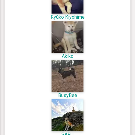
Ryūko Kiyohime
Akiko
BusyBee
SARU