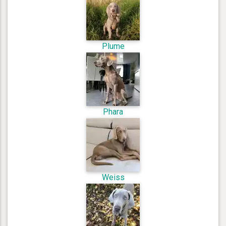
Plume
Phara
Weiss