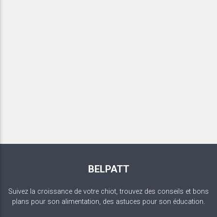
BELPATT
Suivez la croissance de votre chiot, trouvez des conseils et bons
plans pour son alimentation, des astuces pour son éducation.