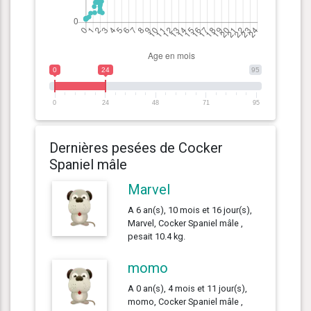
0
24
95
0
24
48
71
95
Dernières pesées de Cocker
Spaniel mâle
Marvel
A 6 an(s), 10 mois et 16 jour(s),
Marvel, Cocker Spaniel mâle ,
pesait 10.4 kg.
momo
A 0 an(s), 4 mois et 11 jour(s),
momo, Cocker Spaniel mâle ,