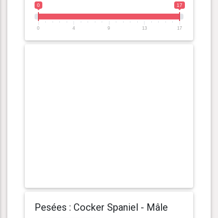
0
17
0
4
9
13
17
Pesées : Cocker Spaniel - Mâle