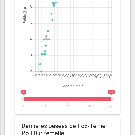
0
24
0
6
12
18
24
Dernières pesées de Fox-Terrier
Poil Dur femelle