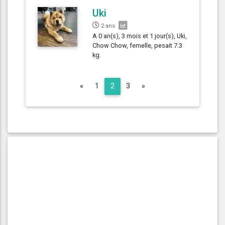
Uki
2 ans
A 0 an(s), 3 mois et 1 jour(s), Uki,
Chow Chow, femelle, pesait 7.3
kg.
Previous
Next
«
1
2
3
»