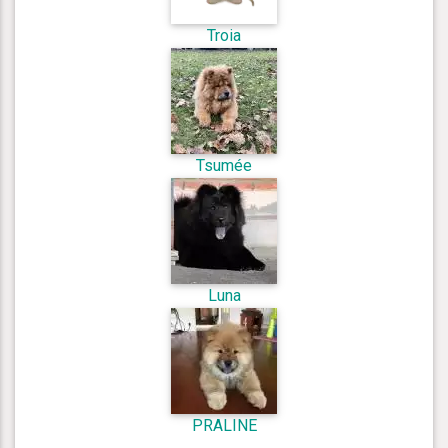
Troia
Tsumée
Luna
PRALINE