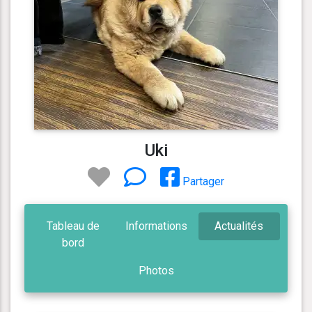
Uki
Partager
Tableau de
Informations
Actualités
bord
Photos