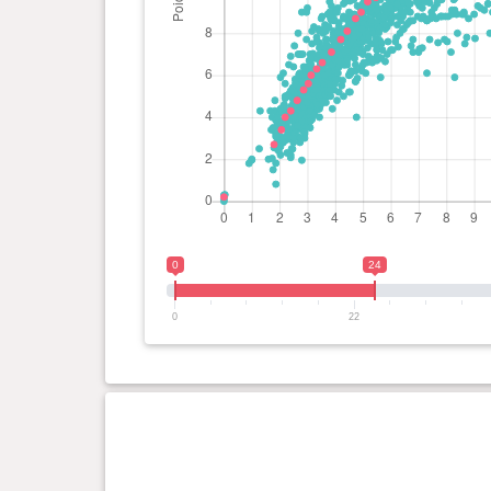
0 an(s), 0 mois et 0 jour(s)
0.2 kg
0
24
0
22