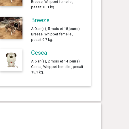
Breeze, Whippet femelle ,
pesait 10.1 kg.
Breeze
A 0 an(s), 5 mois et 18 jour(s),
Breeze, Whippet femelle ,
pesait 9.7 kg.
Cesca
A 5 an(s), 2 mois et 14 jour(s),
Cesca, Whippet femelle , pesait
15.1 kg.