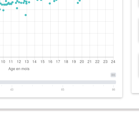
86
43
65
86