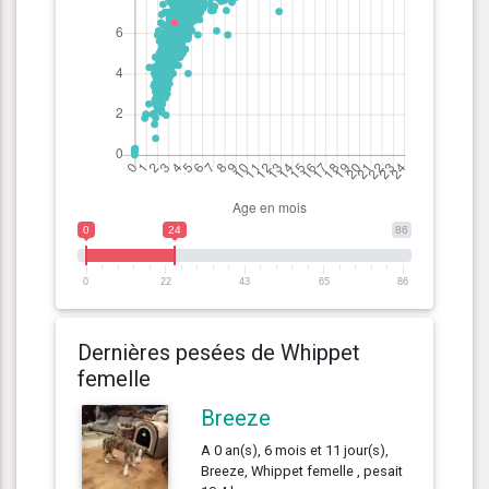
0
24
86
0
22
43
65
86
Dernières pesées de Whippet
femelle
Breeze
A 0 an(s), 6 mois et 11 jour(s),
Breeze, Whippet femelle , pesait