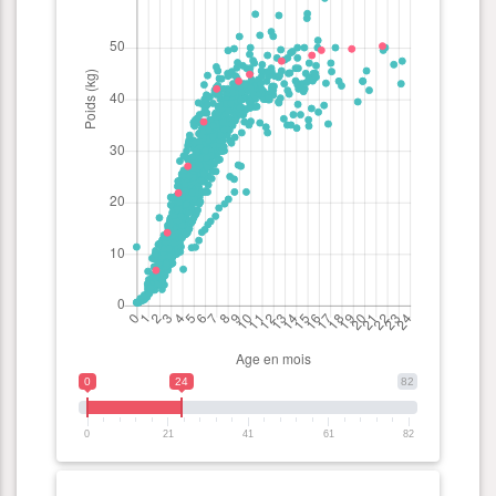
0
24
82
0
21
41
61
82