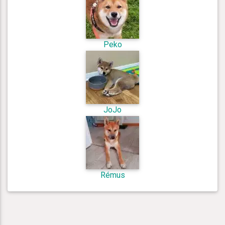
Peko
JoJo
Rémus