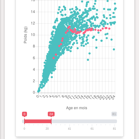
0
24
81
0
20
41
61
81