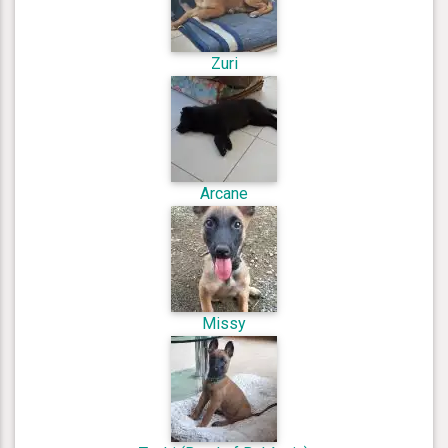
Zuri
Arcane
Missy