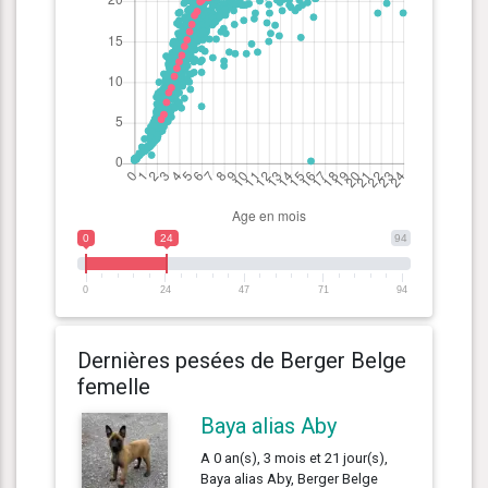
0
24
94
0
24
47
71
94
Dernières pesées de Berger Belge
femelle
Baya alias Aby
A 0 an(s), 3 mois et 21 jour(s),
Baya alias Aby, Berger Belge