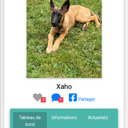
Xaho
Partager
2
1
Tableau de
Informations
Actualités
bord