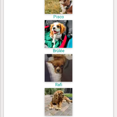
Pisco
Brûlée
Rafi