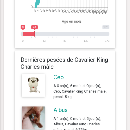
0
24
173
0
43
87
130
173
Dernières pesées de Cavalier King
Charles mâle
Ceo
A 0 an(s), 6 mois et 0 jour(s),
Ceo, Cavalier King Charles mâle ,
pesait 5 kg.
Albus
A 1 an(s), 0 mois et 5 jour(s),
Albus, Cavalier King Charles
mâle , pesait 6.75 kg.