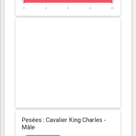
0
4
8
12
16
Pesées : Cavalier King Charles -
Mâle