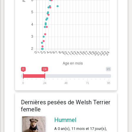
0
24
95
0
24
48
71
95
Dernières pesées de Welsh Terrier
femelle
Hummel
A 0 an(s), 11 mois et 17 jour(s),