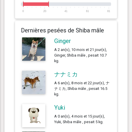
0
20
41
61
81
Dernières pesées de Shiba mâle
Ginger
A 2 an(s), 10 mois et 21 jour(s),
Ginger, Shiba mâle , pesait 10.7
kg.
ナナミカ
A 6 an(s), 8 mois et 22 jour(s), ナ
ナミカ, Shiba mâle , pesait 16.5
kg.
Yuki
A 0 an(s), 4 mois et 15 jour(s),
Yuki, Shiba mâle , pesait 5 kg.