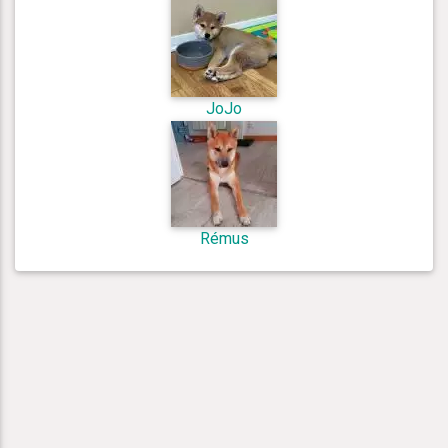
JoJo
Rémus