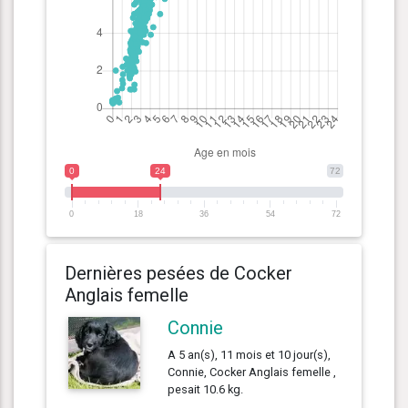
0
24
72
0
18
36
54
72
Dernières pesées de Cocker
Anglais femelle
Connie
A 5 an(s), 11 mois et 10 jour(s),
Connie, Cocker Anglais femelle ,
pesait 10.6 kg.