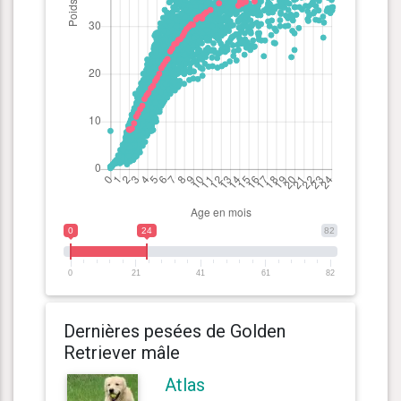
0
24
82
0
21
41
61
82
Dernières pesées de Golden
Retriever mâle
Atlas