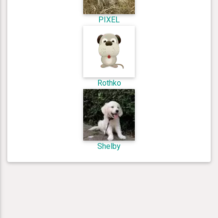
PIXEL
Rothko
Shelby