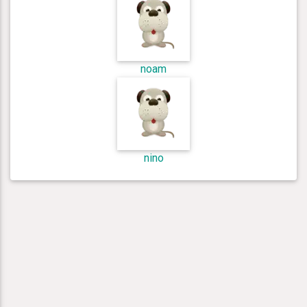
noam
nino