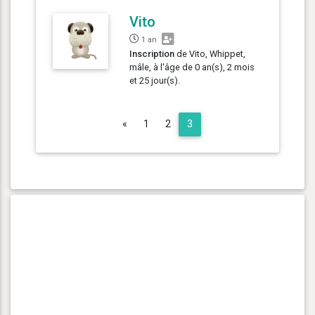
Vito
1 an
Inscription
de Vito, Whippet,
mâle, à l'âge de 0 an(s), 2 mois
et 25 jour(s).
Previous
«
1
2
3