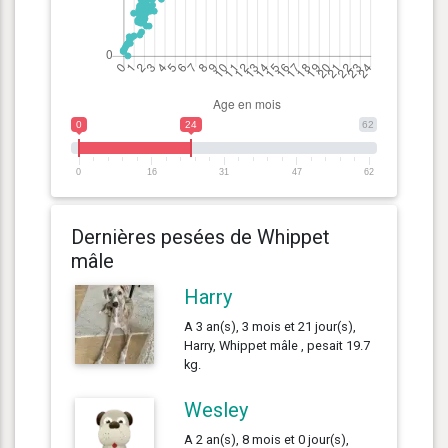
0
24
62
0
16
31
47
62
Dernières pesées de Whippet
mâle
Harry
A 3 an(s), 3 mois et 21 jour(s),
Harry, Whippet mâle , pesait 19.7
kg.
Wesley
A 2 an(s), 8 mois et 0 jour(s),