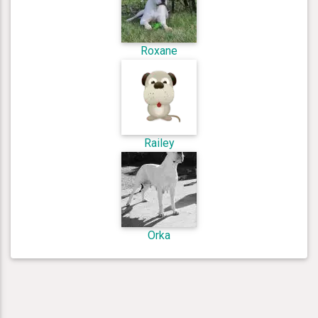
Roxane
Railey
Orka