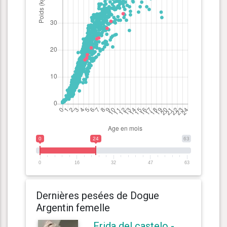
0
24
63
0
16
32
47
63
Dernières pesées de Dogue
Argentin femelle
Frida del castelo -