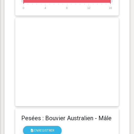
0
4
8
12
16
Pesées : Bouvier Australien - Mâle
ENREGISTRER