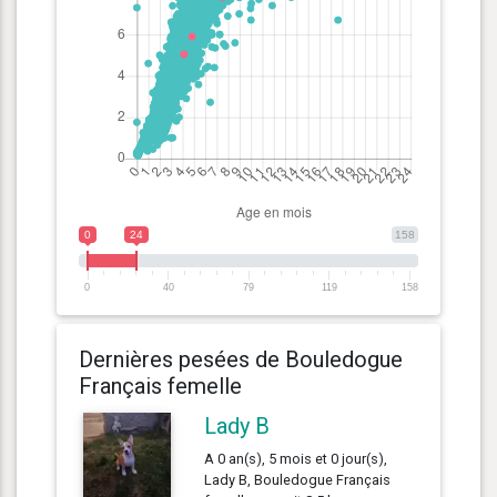
0
24
158
0
40
79
119
158
Dernières pesées de Bouledogue
Français femelle
Lady B
A 0 an(s), 5 mois et 0 jour(s),
Lady B, Bouledogue Français