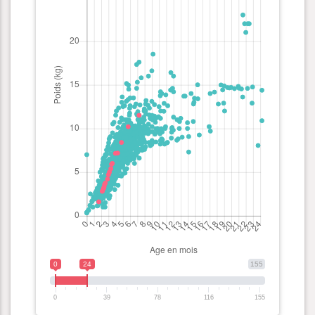
0
24
155
0
39
78
116
155