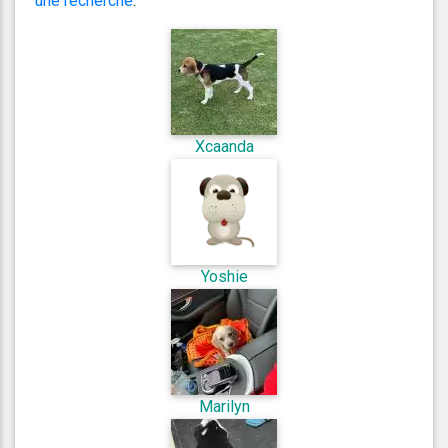
une recherche
.
Xcaanda
Yoshie
Marilyn