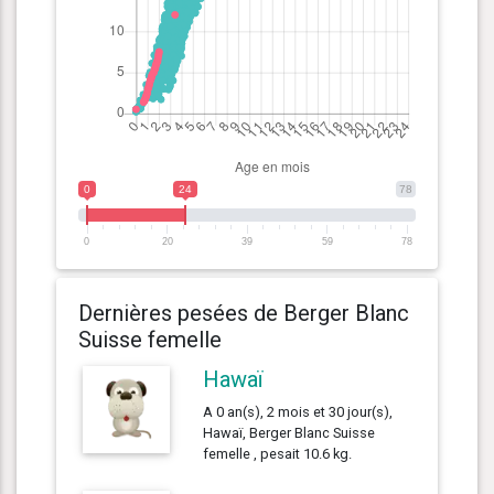
0
24
78
0
20
39
59
78
Dernières pesées de Berger Blanc
Suisse femelle
Hawaï
A 0 an(s), 2 mois et 30 jour(s),
Hawaï, Berger Blanc Suisse
femelle , pesait 10.6 kg.