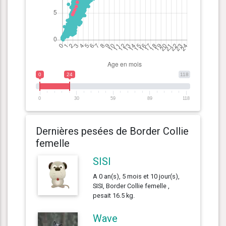
0
24
118
0
30
59
89
118
Dernières pesées de Border Collie
femelle
SISI
A 0 an(s), 5 mois et 10 jour(s),
SISI, Border Collie femelle ,
pesait 16.5 kg.
Wave