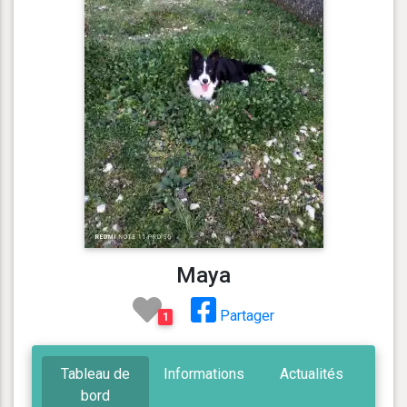
Maya
Partager
1
Tableau de
Informations
Actualités
bord