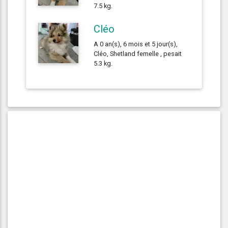
7.5 kg.
Cléo
A 0 an(s), 6 mois et 5 jour(s),
Cléo, Shetland femelle , pesait
5.3 kg.