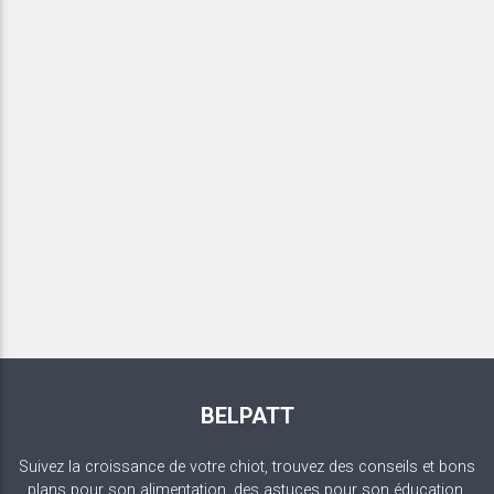
BELPATT
Suivez la croissance de votre chiot, trouvez des conseils et bons
plans pour son alimentation, des astuces pour son éducation.