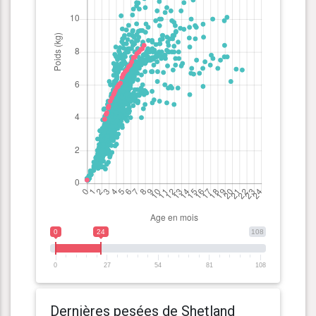
0
24
108
0
27
54
81
108
Dernières pesées de Shetland