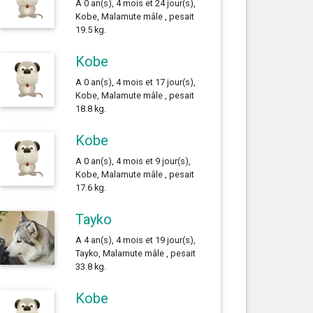
A 0 an(s), 4 mois et 24 jour(s),
Kobe, Malamute mâle , pesait
19.5 kg.
Kobe
A 0 an(s), 4 mois et 17 jour(s),
Kobe, Malamute mâle , pesait
18.8 kg.
Kobe
A 0 an(s), 4 mois et 9 jour(s),
Kobe, Malamute mâle , pesait
17.6 kg.
Tayko
A 4 an(s), 4 mois et 19 jour(s),
Tayko, Malamute mâle , pesait
33.8 kg.
Kobe