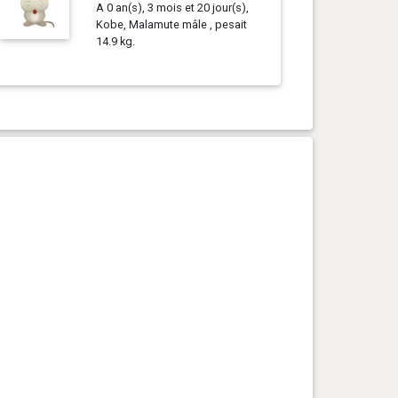
A 0 an(s), 3 mois et 20 jour(s),
Kobe, Malamute mâle , pesait
14.9 kg.