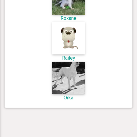
Roxane
Railey
Orka