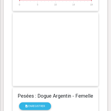
0
5
10
14
19
Pesées : Dogue Argentin - Femelle
ENREGISTRER