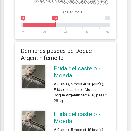
0
24
63
0
16
32
47
63
Dernières pesées de Dogue
Argentin femelle
Frida del castelo -
Moeda
A 0 an(s), 5 mois et 20 jour(s),
Frida del castelo - Moeda,
Dogue Argentin femelle , pesait
28 kg.
Frida del castelo -
Moeda
A 0 an(s), 5 mois et 18 jour(s),