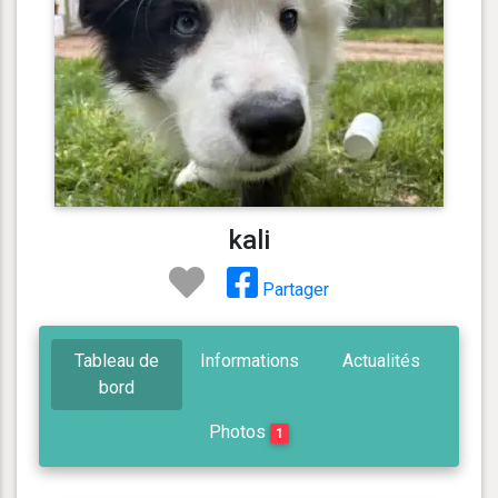
kali
Partager
Tableau de
Informations
Actualités
bord
Photos
1