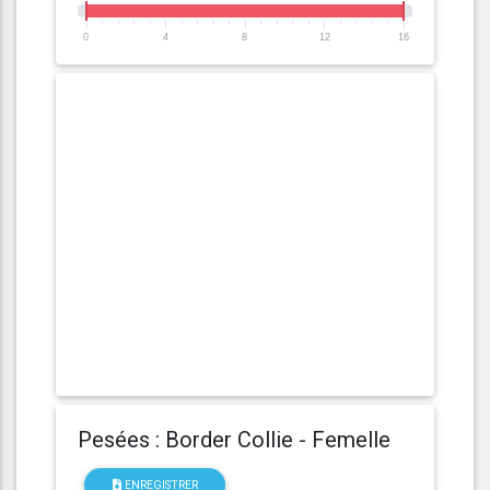
0
4
8
12
16
Pesées : Border Collie - Femelle
ENREGISTRER