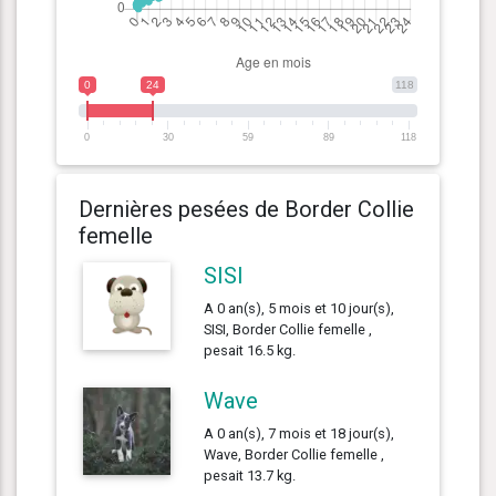
0
24
118
0
30
59
89
118
Dernières pesées de Border Collie
femelle
SISI
A 0 an(s), 5 mois et 10 jour(s),
SISI, Border Collie femelle ,
pesait 16.5 kg.
Wave
A 0 an(s), 7 mois et 18 jour(s),
Wave, Border Collie femelle ,
pesait 13.7 kg.