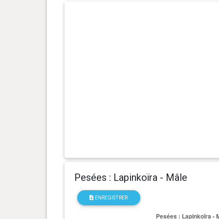
0 an(s), 4 mois et 13 jour(s)
13.1 kg
0 an(s), 3 mois et 27 jour(s)
10.9 kg
0 an(s), 3 mois et 20 jour(s)
10 kg
0 an(s), 2 mois et 29 jour(s)
7.95 kg
0 an(s), 1 mois et 28 jour(s)
3.99 kg
Pesées : Lapinkoïra - Mâle
ENREGISTRER