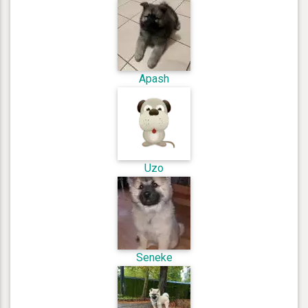
Apash
Uzo
Seneke