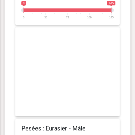
0
145
0
36
73
109
145
Pesées : Eurasier - Mâle