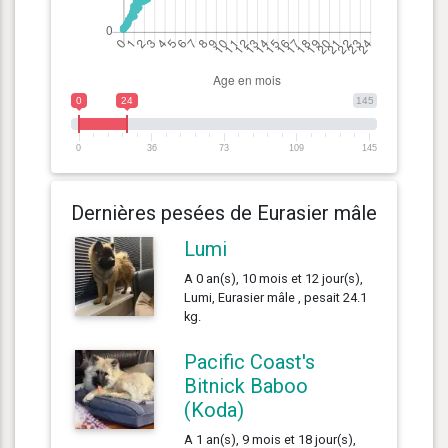
0
24
145
0
36
73
109
145
Dernières pesées de Eurasier mâle
Lumi
A 0 an(s), 10 mois et 12 jour(s),
Lumi, Eurasier mâle , pesait 24.1
kg.
Pacific Coast's
Bitnick Baboo
(Koda)
A 1 an(s), 9 mois et 18 jour(s),