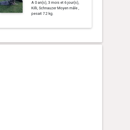
A 0 an(s), 3 mois et 6 jour(s),
Killi, Schnauzer Moyen mâle ,
pesait 7.2 kg.