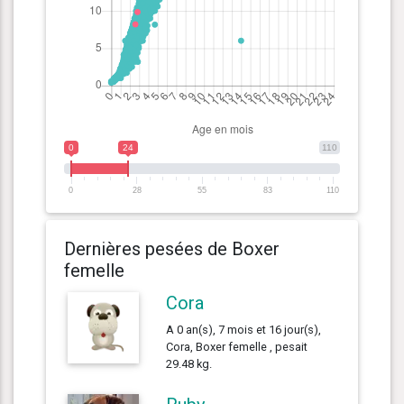
0
24
110
0
28
55
83
110
Dernières pesées de Boxer
femelle
Cora
A 0 an(s), 7 mois et 16 jour(s),
Cora, Boxer femelle , pesait
29.48 kg.