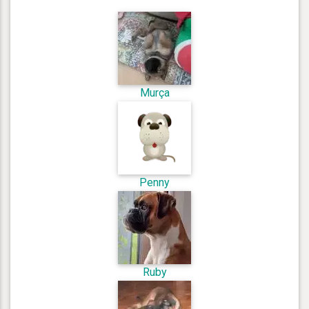
Murça
Penny
Ruby