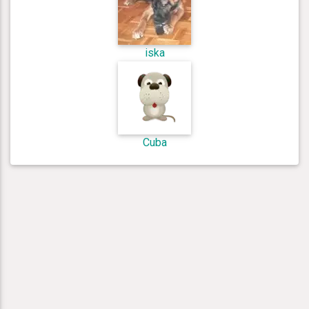
iska
Cuba