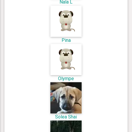
Nala L
Pina
Olympe
Solea Shai