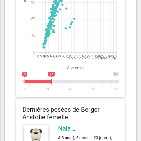
0
24
82
0
21
41
61
82
Dernières pesées de Berger
Anatolie femelle
Nala L
A 3 an(s), 5 mois et 23 jour(s),