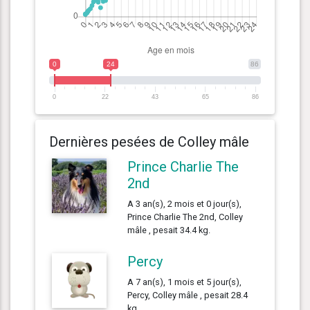
0
24
86
0
22
43
65
86
Dernières pesées de Colley mâle
Prince Charlie The
2nd
A 3 an(s), 2 mois et 0 jour(s),
Prince Charlie The 2nd, Colley
mâle , pesait 34.4 kg.
Percy
A 7 an(s), 1 mois et 5 jour(s),
Percy, Colley mâle , pesait 28.4
kg.