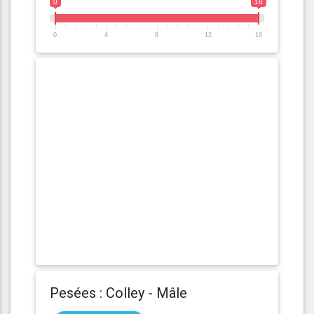
0
16
0
4
8
12
16
Pesées : Colley - Mâle