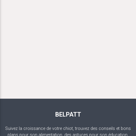
BELPATT
Suivez la croissance de votre chiot, trouvez des conseils et bons
plans pour son alimentation, des astuces pour son éducation.