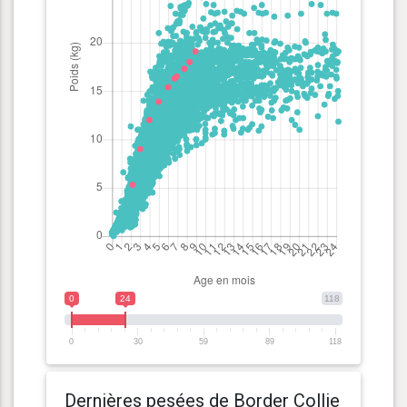
0
24
118
0
30
59
89
118
Dernières pesées de Border Collie