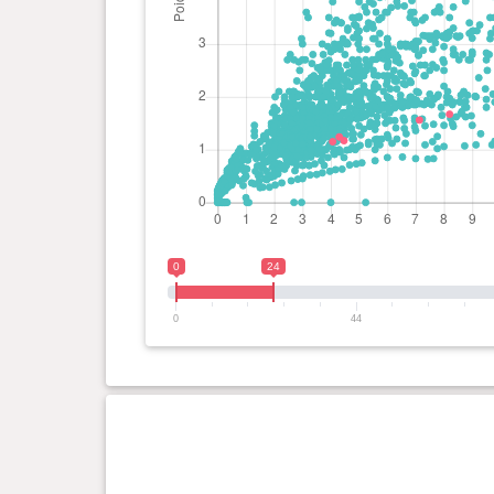
0
24
0
44